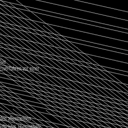
 Sie
gsverfahren vor einer
 den allgemeinen
flichtet, übermittelte