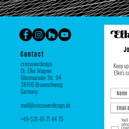
Jo
Contact
crossoverdesign
​Keep up
Dr. Elke Wagner
Elke's 
Gliesmaroder Str. 94
38106 Braunschweig
Germany
mail@crossoverdesign.de
+49-531-61 71 44 75
You'l
subsc
Erhal