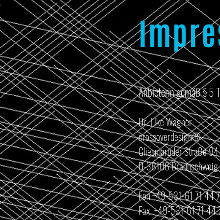
Impr
Anbieterin gemäß § 5 
Dr. Elke Wagner
crossoverdesign®
Gliesmaroder Straße 94
D-38106 Braunschweig
Fon +49-531-61 71 44 
Fax +49-531-61 71 44 