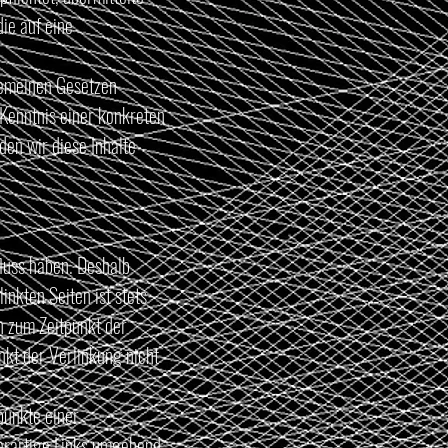
ie auf eine
gemeinen Gesetzen
 Kenntnis einer konkreten
en wir diese Inhalte
fluss haben. Deshalb
inkten Seiten ist stets
en zum Zeitpunkt der
nkt der Verlinkung nicht
punkte einer
erartige Links umgehend