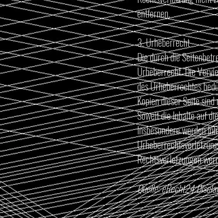
entfernen.
3. Urheberrecht
Die durch die Seitenbetr
Urheberrecht. Die Vervie
des Urheberrechtes bedür
Kopien dieser Seite sind
Soweit die Inhalte auf di
Insbesondere werden Inha
Urheberrechtsverletzung
Rechtsverletzungen werd
Quelle:
eRecht24 Discla