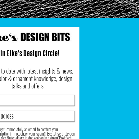
in Elke's Design Circle!
 to date with latest insights & news,
color & ornament knowledge, design
talks and offers.
l get immediately an email to confirm your
ription (if not, check your spam)! Bestätige bitte den
t des Newsletters in der soeben in deinem Postfach