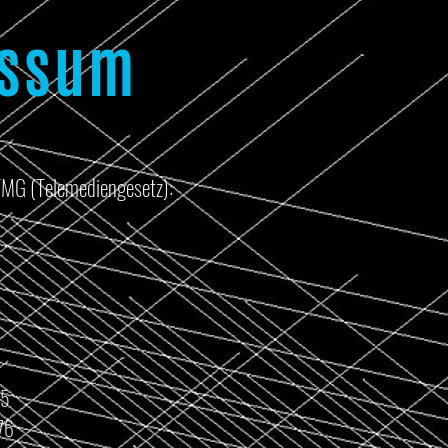
essum
TMG (Telemediengesetz):
75
76