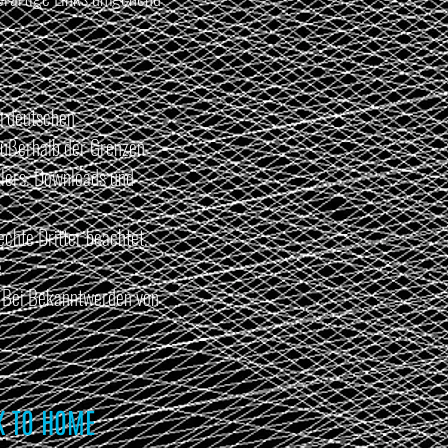
em deutschen
 außerhalb der Grenzen
llers. Downloads und
echte Dritter beachtet.
e
. Bei Bekanntwerden von
 TO HOME