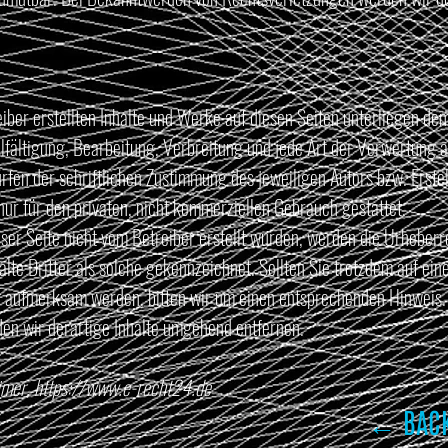
eiber erstellten Inhalte und Werke auf diesen Seiten unterliegen d
lfältigung, Bearbeitung, Verbreitung und jede Art der Verwertung
fen der schriftlichen Zustimmung des jeweiligen Autors bzw. Erste
 nur für den privaten, nicht kommerziellen Gebrauch gestattet.
eser Seite nicht vom Betreiber erstellt wurden, werden die Urheberr
lte Dritter als solche gekennzeichnet. Sollten Sie trotzdem auf ein
 aufmerksam werden, bitten wir um einen entsprechenden Hinweis
en wir derartige Inhalte umgehend entfernen.
imer,
https://www.e-recht24.de
← BACK