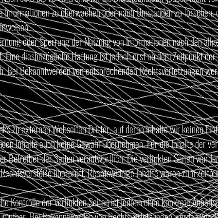
e Informationen zu überwachen oder nach Umständen zu forschen, d
hinweisen.
fernung oder Sperrung der Nutzung von Informationen nach den all
t. Eine diesbezügliche Haftung ist jedoch erst ab dem Zeitpunkt der
h. Bei Bekanntwerden von entsprechenden Rechtsverletzungen werd
nks zu externen Webseiten Dritter, auf deren Inhalte wir keinen Ein
mden Inhalte auch keine Gewähr übernehmen. Für die Inhalte der verl
der Betreiber der Seiten verantwortlich. Die verlinkten Seiten wurd
Rechtsverstöße überprüft. Rechtswidrige Inhalte waren zum Zeitpu
che Kontrolle der verlinkten Seiten ist jedoch ohne konkrete Anhalts
zumutbar. Bei Bekanntwerden von Rechtsverletzungen werden wir d