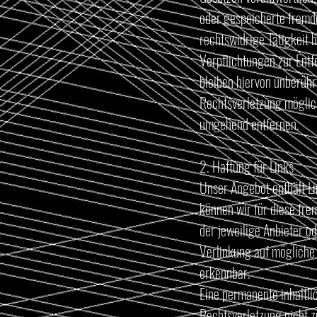
oder gespeicherte fremd
rechtswidrige Tätigkeit 
Verpflichtungen zur Ent
bleiben hiervon unberühr
Rechtsverletzung möglic
umgehend entfernen.
2. Haftung für Links
Unser Angebot enthält Li
können wir für diese fre
der jeweilige Anbieter o
Verlinkung auf mögliche 
erkennbar.
Eine permanente inhaltli
Rechtsverletzung nicht 