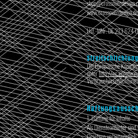
shop@crossoverdesign.
www.crossoverdesign.de
Ust.-IdNr. DE 213 624 
Streitschlichtun
Die Europäische Kommissio
unter
http://ec.europa.
Verbraucherschlichtungss
Haftungsaussc
1. Haftung für Inhalte
Als Diensteanbieter sind
Gesetzen verantwortlich.