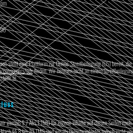
com
096
g
n stellt eine Plattform zur Online-Streitbeilegung (OS) bereit, die
eu/consumers/odr
finden. Wir nehmen nicht an einem Streitbeilegun
telle te
il.
hluss
 wir gemäß § 7 Abs.1 TMG für eigene Inhalte auf diesen Seiten nach
 Nach §§ 8 bis 10 TMG sind wir als Diensteanbieter jedoch nicht verp