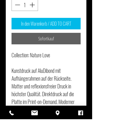
In den Warenkorb / ADD TO CART
Sofortkauf
Collection: Nature Love
Kunstdruck auf AluDibond mit
Aufhängerahmen auf der Rückseite.
Matter und reflexionsfreier Druck in
höchster Qualität. Direktdruck auf die
Platte im Print-on-Demand. Moderner
Look durch rahmenlose Aufhängung. "An
Ornament For You By Elke Wagner"
Signatur im Druck.