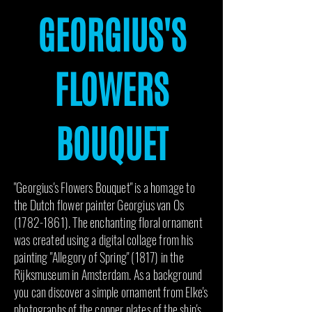
GEORGIUS'S
FLOWERS
BOUQUET
"Georgius's Flowers Bouquet" is a homage to
the Dutch flower painter Georgius van Os
(1782-1861)
. The enchanting floral ornament
was created using a digital collage from his
painting "Allegory of Spring" (1817) in the
Rijksmuseum in Amsterdam. As a background
you can discover a simple ornament from Elke's
photographs of the copper plates of the ship's