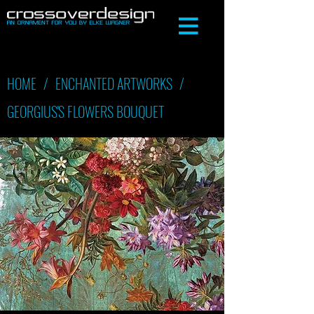
HOME
/
ENCHANTED ARTWORKS
/
GEORGIUS'S FLOWERS BOUQUET