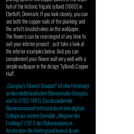
hull of the historic frigate Jylland (1860) in
Ebeltoft, Denmark. If you look closely, you can
see both the copper nails of the planking and
the artist's brushstrokes on the wallpaper.
The flowers can be rearranged at any time to
suit your interior project - just take a look at
the interior examples below. And you can
complement your flower wall very well with a
simple wallpaper in the design "Jyllands Copper
Hull".
„Georgius’s Flowers Bouquet“ ist eine Hommage
an den niederländischen Blumenmaler Georgius
van Os
(1782-1861)
. Das bezaubernde
Blumenornament entstand durch eine digitale
Collage aus seinem Gemälde „Allegorie des
Frühlings“ (1817) des Rijksmuseums in
Amsterdam. Als Hintergrund kannst du ein