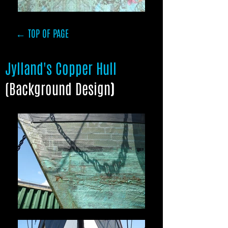
← TOP OF PAGE
Jylland's Copper Hull
(Background Design
)