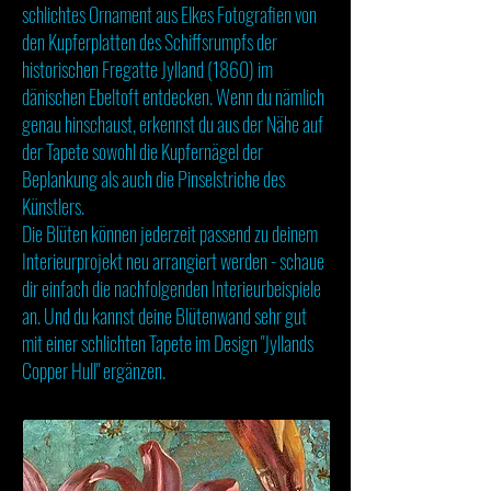
schlichtes Ornament aus Elkes Fotografien von
den Kupferplatten des Schiffsrumpfs der
historischen Fregatte Jylland (1860) im
dänischen Ebeltoft entdecken. Wenn du nämlich
genau hinschaust, erkennst du aus der Nähe auf
der Tapete sowohl die Kupfernägel der
Beplankung als auch die Pinselstriche des
Künstlers.
Die Blüten können jederzeit passend zu deinem
Interieurprojekt neu arrangiert werden - schaue
dir einfach die nachfolgenden Interieurbeispiele
an. Und du kannst deine Blütenwand sehr gut
mit einer schlichten Tapete im Design "Jyllands
Copper Hull" ergänzen.