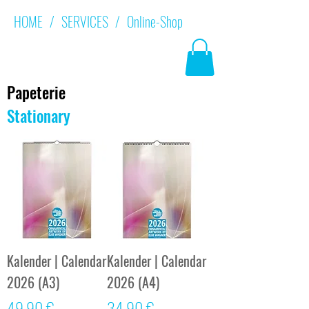
HOME
/
SERVICES
/
Online-Shop
Papeterie
Stationary
Kalender | Calendar
Kalender | Calendar
2026 (A3)
2026 (A4)
Preis
Preis
49,90 €
34,90 €