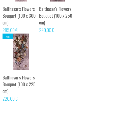
Balthasar's Flowers
Balthasar's Flowers
Bouquet (100 x 300
Bouquet (100 x 250
cm)
cm)
Preis
Preis
285,00 €
240,00 €
Neu
Balthasar's Flowers
Bouquet (100 x 225
cm)
Preis
220,00 €