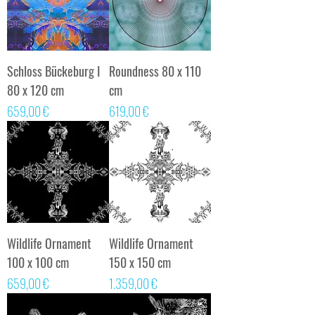
Schloss Bückeburg I
Roundness 80 x 110
80 x 120 cm
cm
Preis
Preis
659,00 €
619,00 €
Wildlife Ornament
Wildlife Ornament
100 x 100 cm
150 x 150 cm
Preis
Preis
659,00 €
1.359,00 €