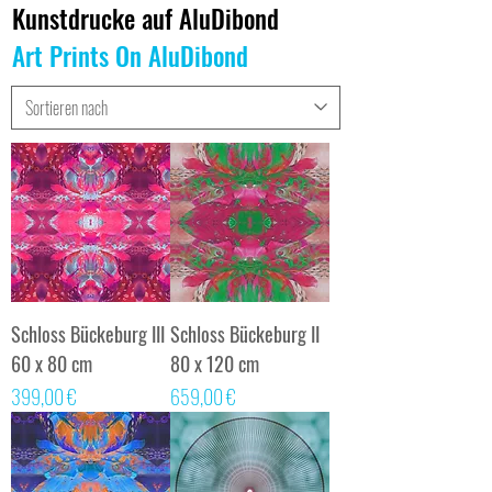
Kunstdrucke auf AluDibond
Art Prints On AluDibond
Schloss Bückeburg III
Schloss Bückeburg II
60 x 80 cm
80 x 120 cm
Preis
Preis
399,00 €
659,00 €