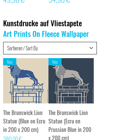
Kunstdrucke auf Vliestapete
Art Prints On Fleece Wallpaper
Neu
Neu
The Brunswick Lion
The Brunswick Lion
Statue (Blue on Ecru
Statue (Ecru on
in 200 x 200 cm)
Prussian Blue in 200
x 200 cm)
Preis
380,00 €