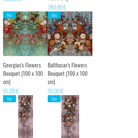
Preis
380,00 €
Neu
Neu
Georgius's Flowers
Balthasar's Flowers
Bouquet (100 x 100
Bouquet (100 x 100
cm)
cm)
Preis
Preis
95,00 €
95,00 €
Neu
Neu